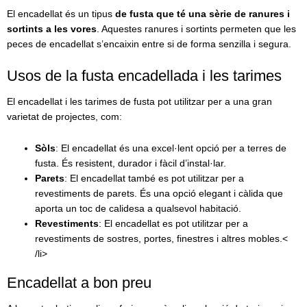
es
El encadellat és un tipus
de fusta que té una sèrie de ranures i
poden
sortints a les vores
. Aquestes ranures i sortints permeten que les
triar
peces de encadellat s’encaixin entre si de forma senzilla i segura.
a
la
Usos de la fusta encadellada i les tarimes
pàgina
del
El encadellat i les tarimes de fusta pot utilitzar per a una gran
producte
varietat de projectes, com:
Sòls
: El encadellat és una excel·lent opció per a terres de
fusta. És resistent, durador i fàcil d’instal·lar.
Parets
: El encadellat també es pot utilitzar per a
revestiments de parets. És una opció elegant i càlida que
aporta un toc de calidesa a qualsevol habitació.
Revestiments
: El encadellat es pot utilitzar per a
revestiments de sostres, portes, finestres i altres mobles.<
/li>
Encadellat a bon preu