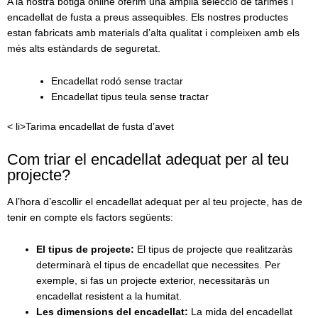
A la nostra botiga online oferim una àmplia selecció de tarimes i
encadellat de fusta a preus assequibles. Els nostres productes
estan fabricats amb materials d’alta qualitat i compleixen amb els
més alts estàndards de seguretat.
Encadellat rodó sense tractar
Encadellat tipus teula sense tractar
< li>Tarima encadellat de fusta d’avet
Com triar el encadellat adequat per al teu
projecte?
A l’hora d’escollir el encadellat adequat per al teu projecte, has de
tenir en compte els factors següents:
El tipus de projecte:
El tipus de projecte que realitzaràs
determinarà el tipus de encadellat que necessites. Per
exemple, si fas un projecte exterior, necessitaràs un
encadellat resistent a la humitat.
Les dimensions del encadellat:
La mida del encadellat