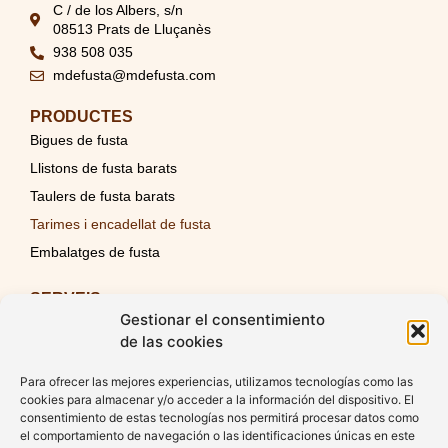
C / de los Albers, s/n
08513 Prats de Lluçanès
938 508 035
mdefusta@mdefusta.com
PRODUCTES
Bigues de fusta
Llistons de fusta barats
Taulers de fusta barats
Tarimes i encadellat de fusta
Embalatges de fusta
SERVEIS
Gestionar el consentimiento
Disseny i càlcul d’ estructures de fusta
de las cookies
Muntatge d’estructures de fusta
Tractaments de fustes
Para ofrecer las mejores experiencias, utilizamos tecnologías como las
cookies para almacenar y/o acceder a la información del dispositivo. El
Estructures de fusta
consentimiento de estas tecnologías nos permitirá procesar datos como
Fusteria
el comportamiento de navegación o las identificaciones únicas en este