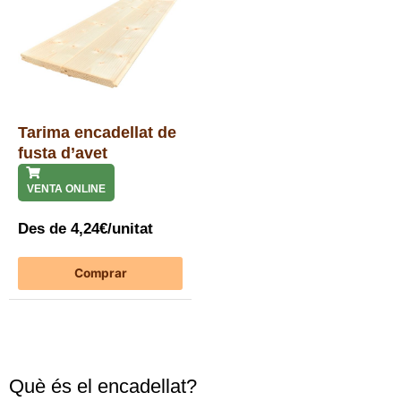
Tarima encadellat de
fusta d’avet
VENTA ONLINE
Des de 4,24€/unitat
Aquest
Comprar
producte
té
diverses
variants.
Les
Què és el encadellat?
opcions